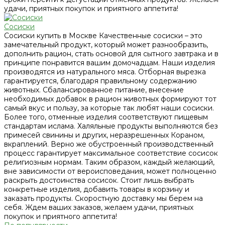
удачи, приятных покупок и приятного аппетита!
Сосиски
Сосиски купить в Москве Качественные сосиски – это
замечательный продукт, который может разнообразить,
дополнить рацион, стать основой для сытного завтрака и в
принципе понравится вашим домочадцам. Наши изделия
производятся из натурального мяса. Отборная вырезка
гарантируется, благодаря правильному содержанию
животных. Сбалансированное питание, внесение
необходимых добавок в рацион животных формируют тот
самый вкус и пользу, за которые так любят наши сосиски.
Более того, отменные изделия соответствуют пищевым
стандартам ислама. Халяльные продукты выполняются без
примесей свинины и других, неразрешенных Кораном,
вкраплений. Верно же обустроенный производственный
процесс гарантирует максимальное соответствие сосисок
религиозным нормам. Таким образом, каждый желающий,
вне зависимости от вероисповедания, может полноценно
раскрыть достоинства сосисок. Стоит лишь выбрать
конкретные изделия, добавить товары в корзину и
заказать продукты. Скоростную доставку мы берем на
себя. Ждем ваших заказов, желаем удачи, приятных
покупок и приятного аппетита!