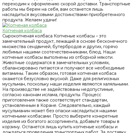
переходим к оформлению скорой доставки. Транспортные
работы мы берем на себя, вам останется лишь
насладиться вкусовыми достоинствами приобретенного
продукта. Желаем удачи!
Копченая колбаса
Сырокопченая колбаса Копченые колбасы – это
замечательный продукт, лежащий в основе бесконечного
множества сендвичей, бутербродов и других, горячо
любимых нашими соотечественниками, блюд. Наши
копченые колбасы выполнены из отборной мякоти.
Животные содержатся в замечательных условиях,
сбалансировано питаются и получают все необходимые
витамины. Таким образом, готовая копченая колбаса
окажется безусловно вкусной. Даже для религиозных
мусульман, поскольку наши изделия являются халяльными.
На производстве не задействованы недопустимые,
согласно канонам ислама, продукты. Процесс
приготовления также соответствует стандартам,
установленным в Коране. Следовательно, каждый
мусульманин может без опаски насладиться нашими
копчеными колбасами. Просто выберите конкретные
изделия из богатого ассортимента, добавьте товары в
корзину. Останется лишь купить копченые колбасы и
дождаться проведения транспортных работ. За доставку