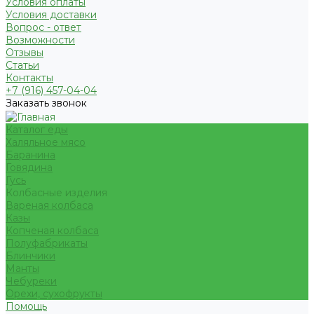
Условия оплаты
Условия доставки
Вопрос - ответ
Возможности
Отзывы
Статьи
Контакты
+7 (916) 457-04-04
Заказать звонок
Каталог еды
Халяльное мясо
Баранина
Говядина
Гусь
Колбасные изделия
Вареная колбаса
Казы
Копченая колбаса
Полуфабрикаты
Блинчики
Манты
Чебуреки
Орехи, сухофрукты
Помощь