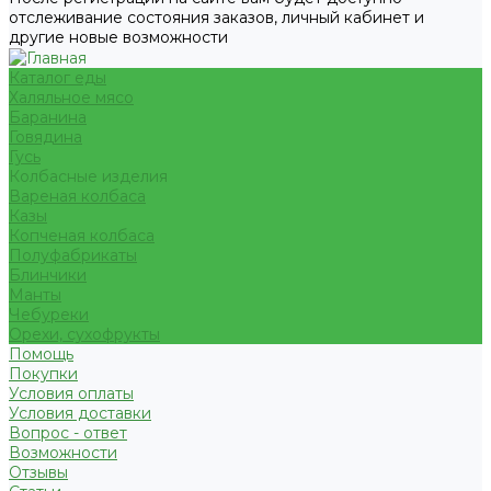
отслеживание состояния заказов, личный кабинет и
другие новые возможности
Каталог еды
Халяльное мясо
Баранина
Говядина
Гусь
Колбасные изделия
Вареная колбаса
Казы
Копченая колбаса
Полуфабрикаты
Блинчики
Манты
Чебуреки
Орехи, сухофрукты
Помощь
Покупки
Условия оплаты
Условия доставки
Вопрос - ответ
Возможности
Отзывы