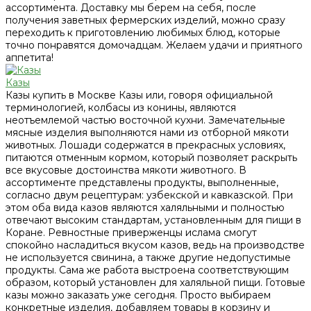
ассортимента. Доставку мы берем на себя, после
получения заветных фермерских изделий, можно сразу
переходить к приготовлению любимых блюд, которые
точно понравятся домочадцам. Желаем удачи и приятного
аппетита!
Казы
Казы купить в Москве Казы или, говоря официальной
терминологией, колбасы из конины, являются
неотъемлемой частью восточной кухни. Замечательные
мясные изделия выполняются нами из отборной мякоти
животных. Лошади содержатся в прекрасных условиях,
питаются отменным кормом, который позволяет раскрыть
все вкусовые достоинства мякоти животного. В
ассортименте представлены продукты, выполненные,
согласно двум рецептурам: узбекской и кавказской. При
этом оба вида казов являются халяльными и полностью
отвечают высоким стандартам, установленным для пищи в
Коране. Ревностные приверженцы ислама смогут
спокойно насладиться вкусом казов, ведь на производстве
не используется свинина, а также другие недопустимые
продукты. Сама же работа выстроена соответствующим
образом, который установлен для халяльной пищи. Готовые
казы можно заказать уже сегодня. Просто выбираем
конкретные изделия, добавляем товары в корзину и