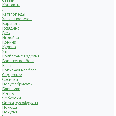
Статьи
Контакты
...
Каталог еды
Халяльное мясо
Баранина
Говядина
Гусь
Индейка
Конина
Курица
Утка
Колбасные изделия
Вареная колбаса
Казы
Копченая колбаса
Сардельки
Сосиски
Полуфабрикаты
Блинчики
Манты
Чебуреки
Орехи, сухофрукты
Помощь
Покупки