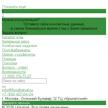
Показать еще
1
2
Нужна консультация?
Оставьте свои контактные данные,
в самое ближайшее время с мы с Вами свяжемся
Задать вопрос
Каталог еды
Халяльное мясо
Колбасные изделия
Полуфабрикаты
Орехи, сухофрукты
Помощь
Покупки
Вопрос - ответ
Возможности
+7 (915) 176-71-27
info@foodhalyal.ru
+7 (916) 457-04-04
г. Москва , Осенний бульвар, 12 ТЦ «Крылатский»
Заказать звонок
© 2026 Universe, Все права защищены