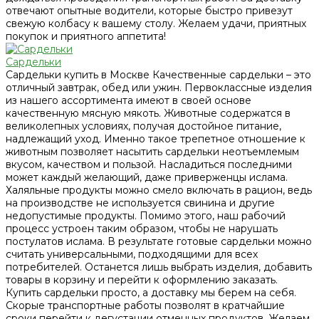
отвечают опытные водители, которые быстро привезут
свежую колбасу к вашему столу. Желаем удачи, приятных
покупок и приятного аппетита!
Сардельки
Сардельки купить в Москве Качественные сардельки – это
отличный завтрак, обед или ужин. Первоклассные изделия
из нашего ассортимента имеют в своей основе
качественную мясную мякоть. Животные содержатся в
великолепных условиях, получая достойное питание,
надлежащий уход. Именно такое трепетное отношение к
животным позволяет насытить сардельки неотъемлемым
вкусом, качеством и пользой. Насладиться последними
может каждый желающий, даже приверженцы ислама.
Халяльные продукты можно смело включать в рацион, ведь
на производстве не используется свинина и другие
недопустимые продукты. Помимо этого, наш рабочий
процесс устроен таким образом, чтобы не нарушать
постулатов ислама. В результате готовые сардельки можно
считать универсальными, подходящими для всех
потребителей. Останется лишь выбрать изделия, добавить
товары в корзину и перейти к оформлению заказать.
Купить сардельки просто, а доставку мы берем на себя.
Скорые транспортные работы позволят в кратчайшие
сроки перейти к дегустации отменных продуктов. Желаем