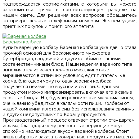
подтверждается сертификатами, с которыми вы можете
ознакомиться прямо в соответствующем разделе на
нашем сайте,. Для решения всех вопросов обращайтесь
по прикрепленным телефонным номерам. Желаем удачи,
приятных покупок и приятного аппетита!
Вареная колбаса
Купить вареную колбасу Вареная колбаса уже давно стала
прочной основой для бесконечного множества
бутербродов, сэндвичей и других любимых нашими
соотечественниками блюд. Наши изделия вареного типа
выполняются из качественного мяса, животные
выращиваются в отличных условиях, едят питательные
корма, благодаря чему готовая вареная колбаса
получается неизменно вкусной и сытной. С данным
продуктом можно импровизировать, включая его в самые
сложные блюда. Но, будучи религиозным мусульманином,
очень важно убедиться в халяльности пищи. Колбасы от
нашей компании изготовлены без использования свинины
и других недопустимых по Корану продуктов.
Производственный процесс отвечает строгим стандартам
ислама, благодаря чему ревностные верующие могут
спокойно наслаждаться вкусом вареной колбасы. Стоит
лишь выбрать и заказать конкретные продукты из нашего