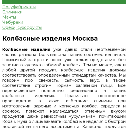
Сосиски
Полуфабрикаты
Блинчики
Манты
Чебуреки
Орехи, сухофрукты
Колбасные изделия Москва
Колбасные изделия
уже давно стали неотъемлемой
частью рациона большинства наших соотечественников.
Привычный завтрак и вовсе уже нельзя представить без
заветного кусочка любимой колбасы. Тем не менее, как и
любой другой продукт, колбасные изделия должны
соответствовать определенным стандартам качества. Мы
говорим про свежесть, сытность, вкус, а также
соответствие строгим нормам халяльной пищи. Все
перечисленное полностью реализовано в наших
колбасных изделиях. Правильно построенное
производство, а также избегание свинины при
изготовлении вареных и копченых колбас, сарделек и
сосисок, поможет наслаждаться отменным вкусом
продуктов даже ревностным мусульманам, почитающим
Коран. Нужно лишь заказать колбасные изделия с быстрой
доставкой из нашего ассортимента. Качество продуктов