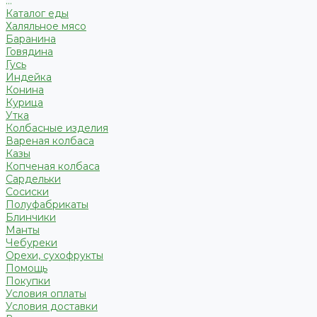
...
Каталог еды
Халяльное мясо
Баранина
Говядина
Гусь
Индейка
Конина
Курица
Утка
Колбасные изделия
Вареная колбаса
Казы
Копченая колбаса
Сардельки
Сосиски
Полуфабрикаты
Блинчики
Манты
Чебуреки
Орехи, сухофрукты
Помощь
Покупки
Условия оплаты
Условия доставки