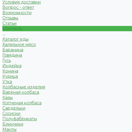
Условия доставки
Вопрос - ответ
Возможности
Отзывы
Статьи
Контакты
...
Каталог еды
Халяльное мясо
Баранина
Говядина
Гусь
Индейка
Конина
Курица
Утка
Колбасные изделия
Вареная колбаса
Казы
Копченая колбаса
Сардельки
Сосиски
Полуфабрикаты
Блинчики
Манты