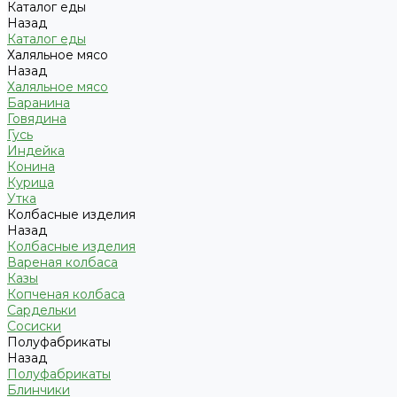
Каталог еды
Назад
Каталог еды
Халяльное мясо
Назад
Халяльное мясо
Баранина
Говядина
Гусь
Индейка
Конина
Курица
Утка
Колбасные изделия
Назад
Колбасные изделия
Вареная колбаса
Казы
Копченая колбаса
Сардельки
Сосиски
Полуфабрикаты
Назад
Полуфабрикаты
Блинчики