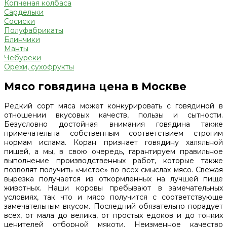
Копченая колбаса
Сардельки
Сосиски
Полуфабрикаты
Блинчики
Манты
Чебуреки
Орехи, сухофрукты
Мясо говядина цена в Москве
Редкий сорт мяса может конкурировать с говядиной в
отношении вкусовых качеств, пользы и сытности.
Безусловно достойная внимания говядина также
примечательна собственным соответствием строгим
нормам ислама. Коран признает говядину халяльной
пищей, а мы, в свою очередь, гарантируем правильное
выполнение производственных работ, которые также
позволят получить «чистое» во всех смыслах мясо. Свежая
вырезка получается из откормленных на лучшей пище
животных. Наши коровы пребывают в замечательных
условиях, так что и мясо получится с соответствующе
замечательным вкусом. Последний обязательно порадует
всех, от мала до велика, от простых едоков и до тонких
ценителей отборной мякоти. Неизменное качество