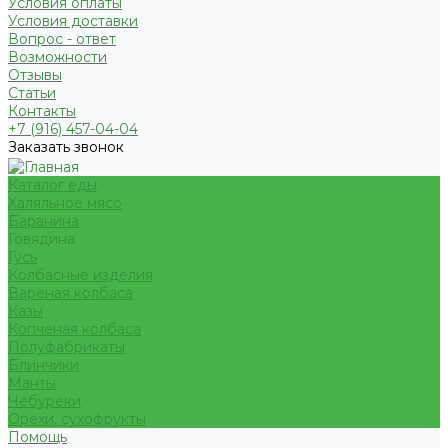
Условия оплаты
Условия доставки
Вопрос - ответ
Возможности
Отзывы
Статьи
Контакты
+7 (916) 457-04-04
Заказать звонок
Каталог еды
Халяльное мясо
Баранина
Говядина
Гусь
Колбасные изделия
Вареная колбаса
Казы
Копченая колбаса
Полуфабрикаты
Блинчики
Манты
Чебуреки
Орехи, сухофрукты
Помощь