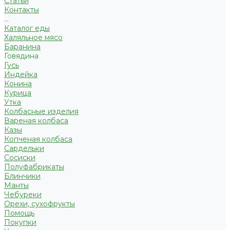
Статьи
Контакты
...
Каталог еды
Халяльное мясо
Баранина
Говядина
Гусь
Индейка
Конина
Курица
Утка
Колбасные изделия
Вареная колбаса
Казы
Копченая колбаса
Сардельки
Сосиски
Полуфабрикаты
Блинчики
Манты
Чебуреки
Орехи, сухофрукты
Помощь
Покупки