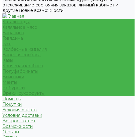
отслеживание состояния заказов, личный кабинет и
другие новые возможности
Каталог еды
Халяльное мясо
Баранина
Говядина
Гусь
Колбасные изделия
Вареная колбаса
Казы
Копченая колбаса
Полуфабрикаты
Блинчики
Манты
Чебуреки
Орехи, сухофрукты
Помощь
Покупки
Условия оплаты
Условия доставки
Вопрос - ответ
Возможности
Отзывы