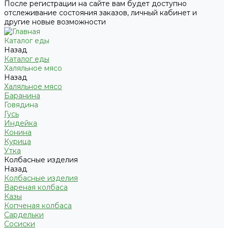
После регистрации на сайте вам будет доступно
отслеживание состояния заказов, личный кабинет и
другие новые возможности
Каталог еды
Назад
Каталог еды
Халяльное мясо
Назад
Халяльное мясо
Баранина
Говядина
Гусь
Индейка
Конина
Курица
Утка
Колбасные изделия
Назад
Колбасные изделия
Вареная колбаса
Казы
Копченая колбаса
Сардельки
Сосиски