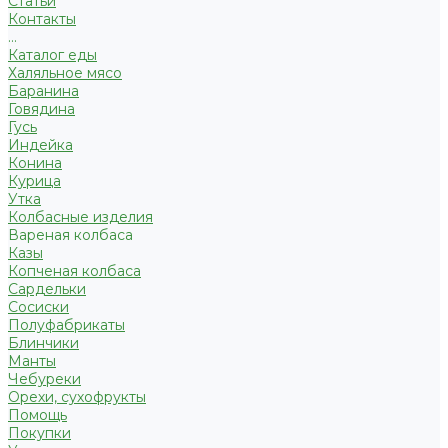
Статьи
Контакты
...
Каталог еды
Халяльное мясо
Баранина
Говядина
Гусь
Индейка
Конина
Курица
Утка
Колбасные изделия
Вареная колбаса
Казы
Копченая колбаса
Сардельки
Сосиски
Полуфабрикаты
Блинчики
Манты
Чебуреки
Орехи, сухофрукты
Помощь
Покупки