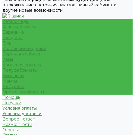
отслеживание состояния заказов, личный кабинет и
другие новые возможности
Каталог еды
Халяльное мясо
Баранина
Говядина
Гусь
Колбасные изделия
Вареная колбаса
Казы
Копченая колбаса
Полуфабрикаты
Блинчики
Манты
Чебуреки
Орехи, сухофрукты
Помощь
Покупки
Условия оплаты
Условия доставки
Вопрос - ответ
Возможности
Отзывы