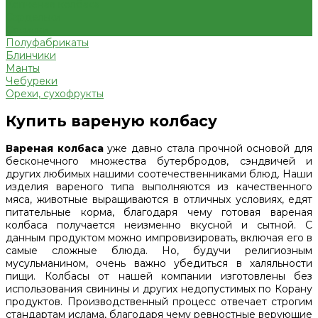
Копченая колбаса
Сардельки
Сосиски
Полуфабрикаты
Блинчики
Манты
Чебуреки
Орехи, сухофрукты
Купить вареную колбасу
Вареная колбаса
уже давно стала прочной основой для
бесконечного множества бутербродов, сэндвичей и
других любимых нашими соотечественниками блюд. Наши
изделия вареного типа выполняются из качественного
мяса, животные выращиваются в отличных условиях, едят
питательные корма, благодаря чему готовая вареная
колбаса получается неизменно вкусной и сытной. С
данным продуктом можно импровизировать, включая его в
самые сложные блюда. Но, будучи религиозным
мусульманином, очень важно убедиться в халяльности
пищи. Колбасы от нашей компании изготовлены без
использования свинины и других недопустимых по Корану
продуктов. Производственный процесс отвечает строгим
стандартам ислама, благодаря чему ревностные верующие