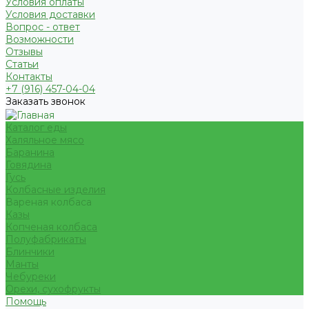
Условия оплаты
Условия доставки
Вопрос - ответ
Возможности
Отзывы
Статьи
Контакты
+7 (916) 457-04-04
Заказать звонок
Каталог еды
Халяльное мясо
Баранина
Говядина
Гусь
Колбасные изделия
Вареная колбаса
Казы
Копченая колбаса
Полуфабрикаты
Блинчики
Манты
Чебуреки
Орехи, сухофрукты
Помощь