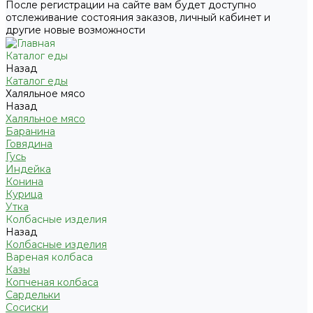
После регистрации на сайте вам будет доступно
отслеживание состояния заказов, личный кабинет и
другие новые возможности
Каталог еды
Назад
Каталог еды
Халяльное мясо
Назад
Халяльное мясо
Баранина
Говядина
Гусь
Индейка
Конина
Курица
Утка
Колбасные изделия
Назад
Колбасные изделия
Вареная колбаса
Казы
Копченая колбаса
Сардельки
Сосиски