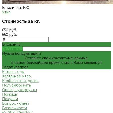
В наличии: 100
Утка
Стоимость за кг.
650 руб.
650 руб.
В корзину
Добавлено
Нужна консультация?
Оставьте свои контактные данные,
в самое ближайшее время с мы с Вами свяжемся
Задать вопрос
Каталог еды
Халяльное мясо
Колбасные изделия
Полуфабрикаты
Орехи, сухофрукты
Помощь
Покупки
Вопрос - ответ
Возможности
+7 (915) 176-71-27