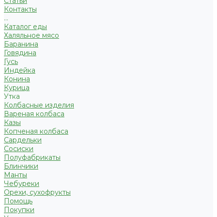
Статьи
Контакты
...
Каталог еды
Халяльное мясо
Баранина
Говядина
Гусь
Индейка
Конина
Курица
Утка
Колбасные изделия
Вареная колбаса
Казы
Копченая колбаса
Сардельки
Сосиски
Полуфабрикаты
Блинчики
Манты
Чебуреки
Орехи, сухофрукты
Помощь
Покупки