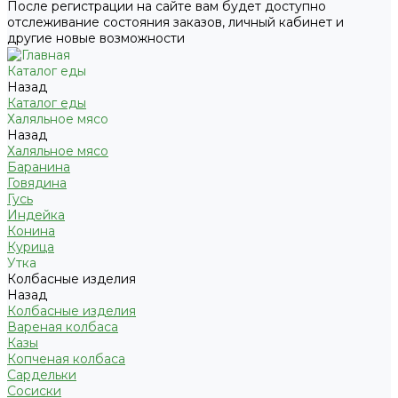
После регистрации на сайте вам будет доступно
отслеживание состояния заказов, личный кабинет и
другие новые возможности
Каталог еды
Назад
Каталог еды
Халяльное мясо
Назад
Халяльное мясо
Баранина
Говядина
Гусь
Индейка
Конина
Курица
Утка
Колбасные изделия
Назад
Колбасные изделия
Вареная колбаса
Казы
Копченая колбаса
Сардельки
Сосиски