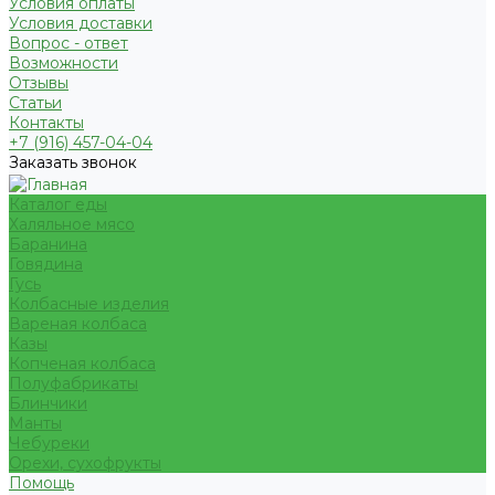
Условия оплаты
Условия доставки
Вопрос - ответ
Возможности
Отзывы
Статьи
Контакты
+7 (916) 457-04-04
Заказать звонок
Каталог еды
Халяльное мясо
Баранина
Говядина
Гусь
Колбасные изделия
Вареная колбаса
Казы
Копченая колбаса
Полуфабрикаты
Блинчики
Манты
Чебуреки
Орехи, сухофрукты
Помощь