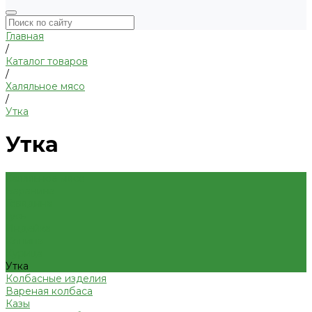
Главная
/
Каталог товаров
/
Халяльное мясо
/
Утка
Утка
Халяльное мясо
Баранина
Говядина
Гусь
Индейка
Конина
Курица
Утка
Колбасные изделия
Вареная колбаса
Казы