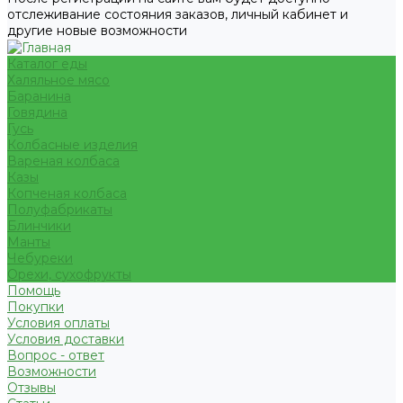
отслеживание состояния заказов, личный кабинет и
другие новые возможности
Каталог еды
Халяльное мясо
Баранина
Говядина
Гусь
Колбасные изделия
Вареная колбаса
Казы
Копченая колбаса
Полуфабрикаты
Блинчики
Манты
Чебуреки
Орехи, сухофрукты
Помощь
Покупки
Условия оплаты
Условия доставки
Вопрос - ответ
Возможности
Отзывы