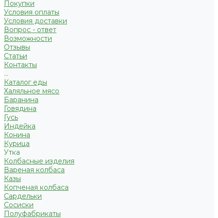
Покупки
Условия оплаты
Условия доставки
Вопрос - ответ
Возможности
Отзывы
Статьи
Контакты
...
Каталог еды
Халяльное мясо
Баранина
Говядина
Гусь
Индейка
Конина
Курица
Утка
Колбасные изделия
Вареная колбаса
Казы
Копченая колбаса
Сардельки
Сосиски
Полуфабрикаты