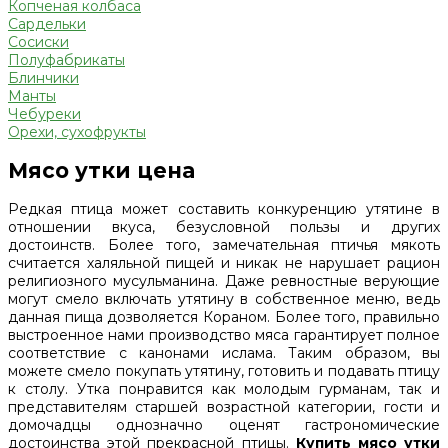
Копченая колбаса
Сардельки
Сосиски
Полуфабрикаты
Блинчики
Манты
Чебуреки
Орехи, сухофрукты
Мясо утки цена
Редкая птица может составить конкуренцию утятине в
отношении вкуса, безусловной пользы и других
достоинств. Более того, замечательная птичья мякоть
считается халяльной пищей и никак не нарушает рацион
религиозного мусульманина. Даже ревностные верующие
могут смело включать утятину в собственное меню, ведь
данная пища дозволяется Кораном. Более того, правильно
выстроенное нами производство мяса гарантирует полное
соответствие с канонами ислама. Таким образом, вы
можете смело покупать утятину, готовить и подавать птицу
к столу. Утка понравится как молодым гурманам, так и
представителям старшей возрастной категории, гости и
домочадцы однозначно оценят гастрономические
достоинства этой прекрасной птицы.
Купить мясо утки