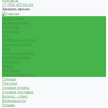
Контакты
+7 (916) 457-04-04
Заказать звонок
Каталог еды
Халяльное мясо
Баранина
Говядина
Гусь
Колбасные изделия
Вареная колбаса
Казы
Копченая колбаса
Полуфабрикаты
Блинчики
Манты
Чебуреки
Орехи, сухофрукты
Помощь
Покупки
Условия оплаты
Условия доставки
Вопрос - ответ
Возможности
Отзывы