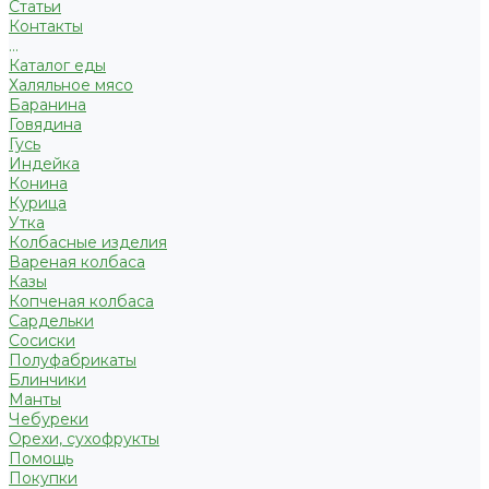
Статьи
Контакты
...
Каталог еды
Халяльное мясо
Баранина
Говядина
Гусь
Индейка
Конина
Курица
Утка
Колбасные изделия
Вареная колбаса
Казы
Копченая колбаса
Сардельки
Сосиски
Полуфабрикаты
Блинчики
Манты
Чебуреки
Орехи, сухофрукты
Помощь
Покупки