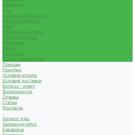
Говядина
Гусь
Колбасные изделия
Вареная колбаса
Казы
Копченая колбаса
Полуфабрикаты
Блинчики
Манты
Чебуреки
Орехи, сухофрукты
Помощь
Покупки
Условия оплаты
Условия доставки
Вопрос - ответ
Возможности
Отзывы
Статьи
Контакты
...
Каталог еды
Халяльное мясо
Баранина