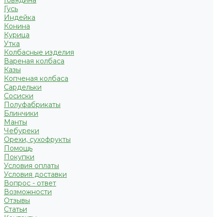
Говядина
Гусь
Индейка
Конина
Курица
Утка
Колбасные изделия
Вареная колбаса
Казы
Копченая колбаса
Сардельки
Сосиски
Полуфабрикаты
Блинчики
Манты
Чебуреки
Орехи, сухофрукты
Помощь
Покупки
Условия оплаты
Условия доставки
Вопрос - ответ
Возможности
Отзывы
Статьи