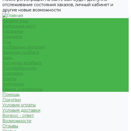
отслеживание состояния заказов, личный кабинет и
другие новые возможности
Каталог еды
Халяльное мясо
Баранина
Говядина
Гусь
Колбасные изделия
Вареная колбаса
Казы
Копченая колбаса
Полуфабрикаты
Блинчики
Манты
Чебуреки
Орехи, сухофрукты
Помощь
Покупки
Условия оплаты
Условия доставки
Вопрос - ответ
Возможности
Отзывы