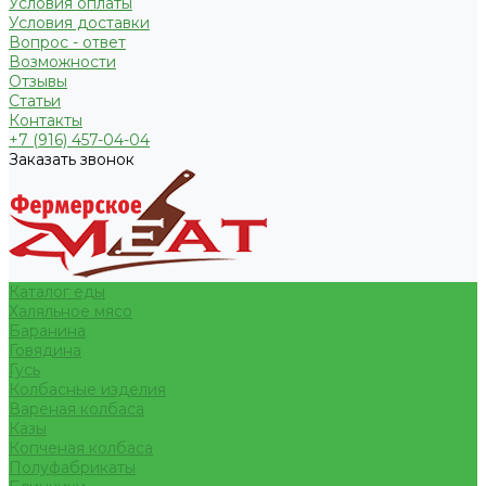
Условия оплаты
Условия доставки
Вопрос - ответ
Возможности
Отзывы
Статьи
Контакты
+7 (916) 457-04-04
Заказать звонок
Каталог еды
Халяльное мясо
Баранина
Говядина
Гусь
Колбасные изделия
Вареная колбаса
Казы
Копченая колбаса
Полуфабрикаты