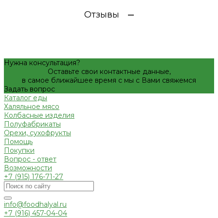
Отзывы
Нужна консультация?
Оставьте свои контактные данные,
в самое ближайшее время с мы с Вами свяжемся
Задать вопрос
Каталог еды
Халяльное мясо
Колбасные изделия
Полуфабрикаты
Орехи, сухофрукты
Помощь
Покупки
Вопрос - ответ
Возможности
+7 (915) 176-71-27
info@foodhalyal.ru
+7 (916) 457-04-04