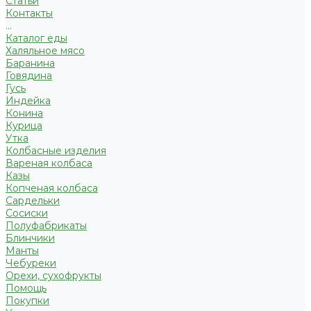
Статьи
Контакты
...
Каталог еды
Халяльное мясо
Баранина
Говядина
Гусь
Индейка
Конина
Курица
Утка
Колбасные изделия
Вареная колбаса
Казы
Копченая колбаса
Сардельки
Сосиски
Полуфабрикаты
Блинчики
Манты
Чебуреки
Орехи, сухофрукты
Помощь
Покупки