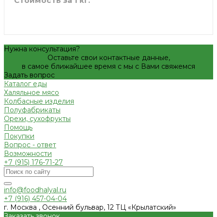
Стоимость за 1 кг.
Нужна консультация?
Оставьте свои контактные данные,
в самое ближайшее время с мы с Вами свяжемся
Задать вопрос
Каталог еды
Халяльное мясо
Колбасные изделия
Полуфабрикаты
Орехи, сухофрукты
Помощь
Покупки
Вопрос - ответ
Возможности
+7 (915) 176-71-27
info@foodhalyal.ru
+7 (916) 457-04-04
г. Москва , Осенний бульвар, 12 ТЦ «Крылатский»
Заказать звонок