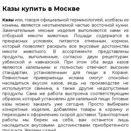
Казы купить в Москве
Казы
или, говоря официальной терминологией, колбасы из
конины, являются неотъемлемой частью восточной кухни.
Замечательные мясные изделия выполняются нами из
отборной мякоти животных. Лошади содержатся в
прекрасных условиях, питаются отменным кормом,
который позволяет раскрыть все вкусовые достоинства
мякоти животного. В ассортименте представлены
продукты, выполненные, согласно двум рецептурам:
узбекской и кавказской. При этом оба вида казов
являются халяльными и полностью отвечают высоким
стандартам, установленным для пищи в Коране.
Ревностные приверженцы ислама смогут спокойно
насладиться вкусом казов, ведь на производстве не
используется свинина, а также другие недопустимые
продукты. Сама же работа выстроена соответствующим
образом, который установлен для халяльной пищи. Готовые
казы можно заказать уже сегодня. Просто выбираем
конкретные изделия, добавляем товары в корзину и
переходим к оформлению скорой доставки. Транспортные
работы мы берем на себя, вам останется лишь
насладиться вкусовыми достоинствами приобретенного
продукта. Желаем удачи!