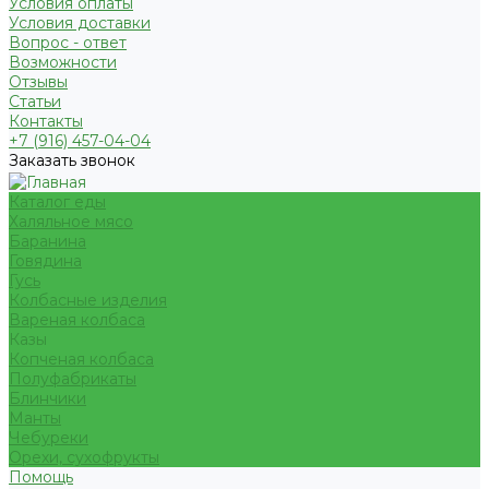
Условия оплаты
Условия доставки
Вопрос - ответ
Возможности
Отзывы
Статьи
Контакты
+7 (916) 457-04-04
Заказать звонок
Каталог еды
Халяльное мясо
Баранина
Говядина
Гусь
Колбасные изделия
Вареная колбаса
Казы
Копченая колбаса
Полуфабрикаты
Блинчики
Манты
Чебуреки
Орехи, сухофрукты
Помощь