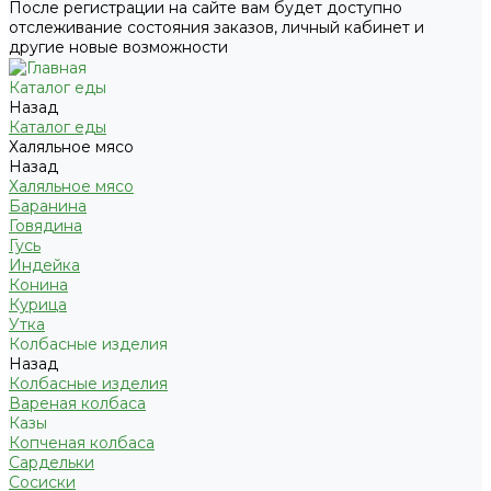
После регистрации на сайте вам будет доступно
отслеживание состояния заказов, личный кабинет и
другие новые возможности
Каталог еды
Назад
Каталог еды
Халяльное мясо
Назад
Халяльное мясо
Баранина
Говядина
Гусь
Индейка
Конина
Курица
Утка
Колбасные изделия
Назад
Колбасные изделия
Вареная колбаса
Казы
Копченая колбаса
Сардельки
Сосиски