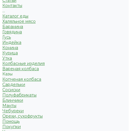
Статьи
Контакты
...
Каталог еды
Халяльное мясо
Баранина
Говядина
Гусь
Индейка
Конина
Курица
Утка
Колбасные изделия
Вареная колбаса
Казы
Копченая колбаса
Сардельки
Сосиски
Полуфабрикаты
Блинчики
Манты
Чебуреки
Орехи, сухофрукты
Помощь
Покупки