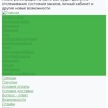
отслеживание состояния заказов, личный кабинет и
другие новые возможности
Каталог еды
Халяльное мясо
Баранина
Говядина
Гусь
Колбасные изделия
Вареная колбаса
Казы
Копченая колбаса
Полуфабрикаты
Блинчики
Манты
Чебуреки
Орехи, сухофрукты
Помощь
Покупки
Условия оплаты
Условия доставки
Вопрос - ответ
Возможности
Отзывы