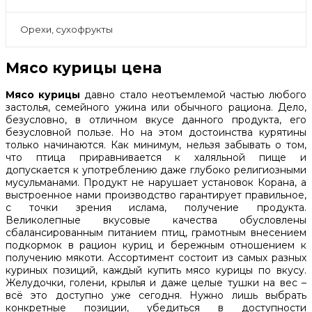
Орехи, сухофрукты
Мясо курицы цена
Мясо курицы
давно стало неотъемлемой частью любого
застолья, семейного ужина или обычного рациона. Дело,
безусловно, в отличном вкусе данного продукта, его
безусловной пользе. Но на этом достоинства курятины
только начинаются. Как минимум, нельзя забывать о том,
что птица приравнивается к халяльной пище и
допускается к употреблению даже глубоко религиозными
мусульманами. Продукт не нарушает установок Корана, а
выстроенное нами производство гарантирует правильное,
с точки зрения ислама, получение продукта.
Великолепные вкусовые качества обусловлены
сбалансированным питанием птиц, грамотным внесением
подкормок в рацион куриц и бережным отношением к
получению мякоти. Ассортимент состоит из самых разных
куриных позиций, каждый купить мясо курицы по вкусу.
Желудочки, голени, крылья и даже целые тушки на вес –
всё это доступно уже сегодня. Нужно лишь выбрать
конкретные позиции, убедиться в доступности