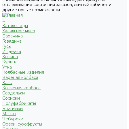
отслеживание состояния заказов, личный кабинет и
другие новые возможности
...
Каталог еды
Халяльное мясо
Баранина
Говядина
Гусь
Индейка
Конина
Курица
Утка
Колбасные изделия
Вареная колбаса
Казы
Копченая колбаса
Сардельки
Сосиски
Полуфабрикаты
Блинчики
Манты
Чебуреки
Орехи, сухофрукты