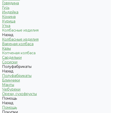
Говядина
Гусь
Индейка
Конина
Курица
Утка
Колбасные изделия
Назад
Колбасные изделия
Вареная колбаса
Казы
Копченая колбаса
Сардельки
Сосиски
Полуфабрикаты
Назад
Полуфабрикаты
Блинчики
Манты
Чебуреки
Орехи, сухофрукты
Помощь
Назад
Помощь
Покупки