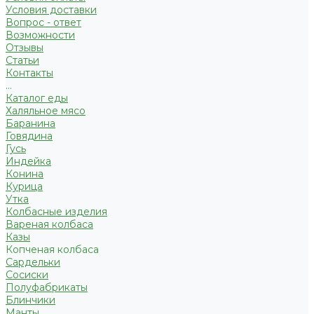
Условия доставки
Вопрос - ответ
Возможности
Отзывы
Статьи
Контакты
...
Каталог еды
Халяльное мясо
Баранина
Говядина
Гусь
Индейка
Конина
Курица
Утка
Колбасные изделия
Вареная колбаса
Казы
Копченая колбаса
Сардельки
Сосиски
Полуфабрикаты
Блинчики
Манты