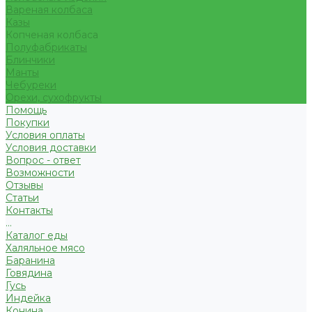
Вареная колбаса
Казы
Копченая колбаса
Полуфабрикаты
Блинчики
Манты
Чебуреки
Орехи, сухофрукты
Помощь
Покупки
Условия оплаты
Условия доставки
Вопрос - ответ
Возможности
Отзывы
Статьи
Контакты
...
Каталог еды
Халяльное мясо
Баранина
Говядина
Гусь
Индейка
Конина