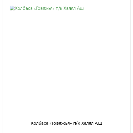
Колбаса «Говяжья» п/к Халял Аш