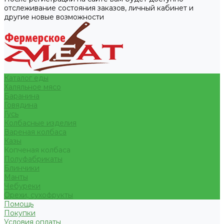
отслеживание состояния заказов, личный кабинет и
другие новые возможности
Каталог еды
Халяльное мясо
Баранина
Говядина
Гусь
Колбасные изделия
Вареная колбаса
Казы
Копченая колбаса
Полуфабрикаты
Блинчики
Манты
Чебуреки
Орехи, сухофрукты
Помощь
Покупки
Условия оплаты