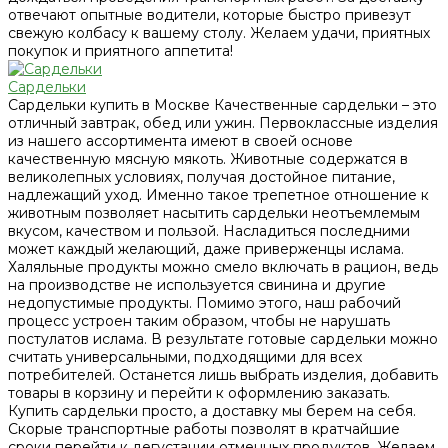
отвечают опытные водители, которые быстро привезут
свежую колбасу к вашему столу. Желаем удачи, приятных
покупок и приятного аппетита!
Сардельки
Сардельки купить в Москве Качественные сардельки – это
отличный завтрак, обед или ужин. Первоклассные изделия
из нашего ассортимента имеют в своей основе
качественную мясную мякоть. Животные содержатся в
великолепных условиях, получая достойное питание,
надлежащий уход. Именно такое трепетное отношение к
животным позволяет насытить сардельки неотъемлемым
вкусом, качеством и пользой. Насладиться последними
может каждый желающий, даже приверженцы ислама.
Халяльные продукты можно смело включать в рацион, ведь
на производстве не используется свинина и другие
недопустимые продукты. Помимо этого, наш рабочий
процесс устроен таким образом, чтобы не нарушать
постулатов ислама. В результате готовые сардельки можно
считать универсальными, подходящими для всех
потребителей. Останется лишь выбрать изделия, добавить
товары в корзину и перейти к оформлению заказать.
Купить сардельки просто, а доставку мы берем на себя.
Скорые транспортные работы позволят в кратчайшие
сроки перейти к дегустации отменных продуктов. Желаем