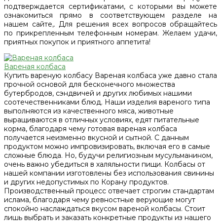
подтверждается сертификатами, с которыми вы можете
ознакомиться прямо в соответствующем разделе на
нашем сайте,. Для решения всех вопросов обращайтесь
по прикрепленным телефонным номерам. Желаем удачи,
приятных покупок и приятного аппетита!
Вареная колбаса
Купить вареную колбасу Вареная колбаса уже давно стала
прочной основой для бесконечного множества
бутербродов, сэндвичей и других любимых нашими
соотечественниками блюд. Наши изделия вареного типа
выполняются из качественного мяса, животные
выращиваются в отличных условиях, едят питательные
корма, благодаря чему готовая вареная колбаса
получается неизменно вкусной и сытной. С данным
продуктом можно импровизировать, включая его в самые
сложные блюда. Но, будучи религиозным мусульманином,
очень важно убедиться в халяльности пищи. Колбасы от
нашей компании изготовлены без использования свинины
и других недопустимых по Корану продуктов.
Производственный процесс отвечает строгим стандартам
ислама, благодаря чему ревностные верующие могут
спокойно наслаждаться вкусом вареной колбасы. Стоит
лишь выбрать и заказать конкретные продукты из нашего