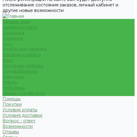
отслеживание состояния заказов, личный кабинет и
другие новые возможности
Каталог еды
Халяльное мясо
Баранина
Говядина
Гусь
Колбасные изделия
Вареная колбаса
Казы
Копченая колбаса
Полуфабрикаты
Блинчики
Манты
Чебуреки
Орехи, сухофрукты
Помощь
Покупки
Условия оплаты
Условия доставки
Вопрос - ответ
Возможности
Отзывы