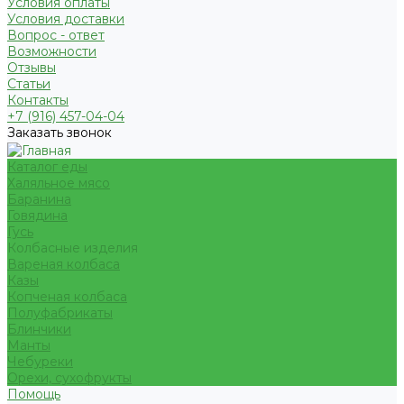
Условия оплаты
Условия доставки
Вопрос - ответ
Возможности
Отзывы
Статьи
Контакты
+7 (916) 457-04-04
Заказать звонок
Каталог еды
Халяльное мясо
Баранина
Говядина
Гусь
Колбасные изделия
Вареная колбаса
Казы
Копченая колбаса
Полуфабрикаты
Блинчики
Манты
Чебуреки
Орехи, сухофрукты
Помощь