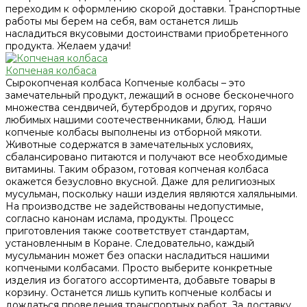
переходим к оформлению скорой доставки. Транспортные
работы мы берем на себя, вам останется лишь
насладиться вкусовыми достоинствами приобретенного
продукта. Желаем удачи!
Копченая колбаса
Сырокопченая колбаса Копченые колбасы – это
замечательный продукт, лежащий в основе бесконечного
множества сендвичей, бутербродов и других, горячо
любимых нашими соотечественниками, блюд. Наши
копченые колбасы выполнены из отборной мякоти.
Животные содержатся в замечательных условиях,
сбалансировано питаются и получают все необходимые
витамины. Таким образом, готовая копченая колбаса
окажется безусловно вкусной. Даже для религиозных
мусульман, поскольку наши изделия являются халяльными.
На производстве не задействованы недопустимые,
согласно канонам ислама, продукты. Процесс
приготовления также соответствует стандартам,
установленным в Коране. Следовательно, каждый
мусульманин может без опаски насладиться нашими
копчеными колбасами. Просто выберите конкретные
изделия из богатого ассортимента, добавьте товары в
корзину. Останется лишь купить копченые колбасы и
дождаться проведения транспортных работ. За доставку