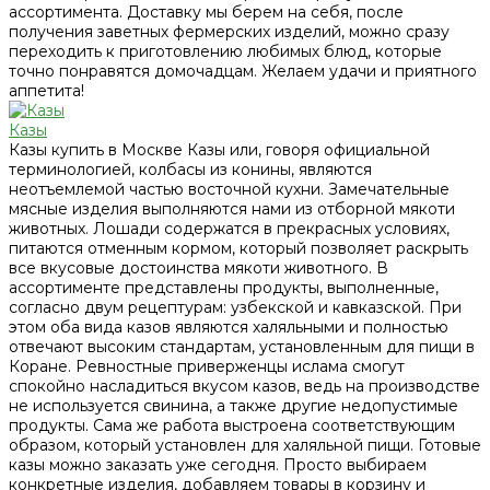
ассортимента. Доставку мы берем на себя, после
получения заветных фермерских изделий, можно сразу
переходить к приготовлению любимых блюд, которые
точно понравятся домочадцам. Желаем удачи и приятного
аппетита!
Казы
Казы купить в Москве Казы или, говоря официальной
терминологией, колбасы из конины, являются
неотъемлемой частью восточной кухни. Замечательные
мясные изделия выполняются нами из отборной мякоти
животных. Лошади содержатся в прекрасных условиях,
питаются отменным кормом, который позволяет раскрыть
все вкусовые достоинства мякоти животного. В
ассортименте представлены продукты, выполненные,
согласно двум рецептурам: узбекской и кавказской. При
этом оба вида казов являются халяльными и полностью
отвечают высоким стандартам, установленным для пищи в
Коране. Ревностные приверженцы ислама смогут
спокойно насладиться вкусом казов, ведь на производстве
не используется свинина, а также другие недопустимые
продукты. Сама же работа выстроена соответствующим
образом, который установлен для халяльной пищи. Готовые
казы можно заказать уже сегодня. Просто выбираем
конкретные изделия, добавляем товары в корзину и