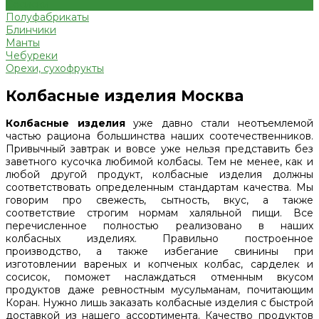
Сосиски
Полуфабрикаты
Блинчики
Манты
Чебуреки
Орехи, сухофрукты
Колбасные изделия Москва
Колбасные изделия
уже давно стали неотъемлемой
частью рациона большинства наших соотечественников.
Привычный завтрак и вовсе уже нельзя представить без
заветного кусочка любимой колбасы. Тем не менее, как и
любой другой продукт, колбасные изделия должны
соответствовать определенным стандартам качества. Мы
говорим про свежесть, сытность, вкус, а также
соответствие строгим нормам халяльной пищи. Все
перечисленное полностью реализовано в наших
колбасных изделиях. Правильно построенное
производство, а также избегание свинины при
изготовлении вареных и копченых колбас, сарделек и
сосисок, поможет наслаждаться отменным вкусом
продуктов даже ревностным мусульманам, почитающим
Коран. Нужно лишь заказать колбасные изделия с быстрой
доставкой из нашего ассортимента. Качество продуктов