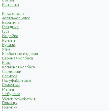
Статьи
Контакты
...
Каталог еды
Халяльное мясо
Баранина
Говядина
Гусь
Индейка
Конина
Курица
Утка
Колбасные изделия
Вареная колбаса
Казы
Копченая колбаса
Сардельки
Сосиски
Полуфабрикаты
Блинчики
Манты
Чебуреки
Орехи, сухофрукты
Помощь
Покупки