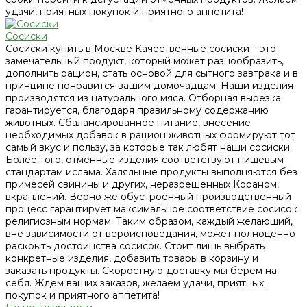
удачи, приятных покупок и приятного аппетита!
Сосиски
Сосиски купить в Москве Качественные сосиски – это
замечательный продукт, который может разнообразить,
дополнить рацион, стать основой для сытного завтрака и в
принципе понравится вашим домочадцам. Наши изделия
производятся из натурального мяса. Отборная вырезка
гарантируется, благодаря правильному содержанию
животных. Сбалансированное питание, внесение
необходимых добавок в рацион животных формируют тот
самый вкус и пользу, за которые так любят наши сосиски.
Более того, отменные изделия соответствуют пищевым
стандартам ислама. Халяльные продукты выполняются без
примесей свинины и других, неразрешенных Кораном,
вкраплений. Верно же обустроенный производственный
процесс гарантирует максимальное соответствие сосисок
религиозным нормам. Таким образом, каждый желающий,
вне зависимости от вероисповедания, может полноценно
раскрыть достоинства сосисок. Стоит лишь выбрать
конкретные изделия, добавить товары в корзину и
заказать продукты. Скоростную доставку мы берем на
себя. Ждем ваших заказов, желаем удачи, приятных
покупок и приятного аппетита!