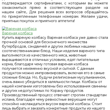
подтверждается сертификатами, с которыми вы можете
ознакомиться прямо в соответствующем разделе на
нашем сайте,. Для решения всех вопросов обращайтесь
по прикрепленным телефонным номерам. Желаем удачи,
приятных покупок и приятного аппетита!
Вареная колбаса
Купить вареную колбасу Вареная колбаса уже давно стала
прочной основой для бесконечного множества
бутербродов, сэндвичей и других любимых нашими
соотечественниками блюд. Наши изделия вареного типа
выполняются из качественного мяса, животные
выращиваются в отличных условиях, едят питательные
корма, благодаря чему готовая вареная колбаса
получается неизменно вкусной и сытной. С данным
продуктом можно импровизировать, включая его в самые
сложные блюда. Но, будучи религиозным мусульманином,
очень важно убедиться в халяльности пищи. Колбасы от
нашей компании изготовлены без использования свинины
и других недопустимых по Корану продуктов.
Производственный процесс отвечает строгим стандартам
ислама, благодаря чему ревностные верующие могут
спокойно наслаждаться вкусом вареной колбасы. Стоит
лишь выбрать и заказать конкретные продукты из нашего