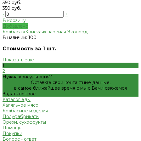
350 руб.
350 руб.
-
+
В корзину
Добавлено
Колбаса «Конская» вареная Экопрод
В наличии: 100
Стоимость за 1 шт.
Показать еще
1
2
Нужна консультация?
Оставьте свои контактные данные,
в самое ближайшее время с мы с Вами свяжемся
Задать вопрос
Каталог еды
Халяльное мясо
Колбасные изделия
Полуфабрикаты
Орехи, сухофрукты
Помощь
Покупки
Вопрос - ответ