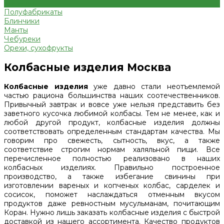
Сосиски
Полуфабрикаты
Блинчики
Манты
Чебуреки
Орехи, сухофрукты
Колбасные изделия Москва
Колбасные изделия
уже давно стали неотъемлемой
частью рациона большинства наших соотечественников.
Привычный завтрак и вовсе уже нельзя представить без
заветного кусочка любимой колбасы. Тем не менее, как и
любой другой продукт, колбасные изделия должны
соответствовать определенным стандартам качества. Мы
говорим про свежесть, сытность, вкус, а также
соответствие строгим нормам халяльной пищи. Все
перечисленное полностью реализовано в наших
колбасных изделиях. Правильно построенное
производство, а также избегание свинины при
изготовлении вареных и копченых колбас, сарделек и
сосисок, поможет наслаждаться отменным вкусом
продуктов даже ревностным мусульманам, почитающим
Коран. Нужно лишь заказать колбасные изделия с быстрой
доставкой из нашего ассортимента. Качество продуктов