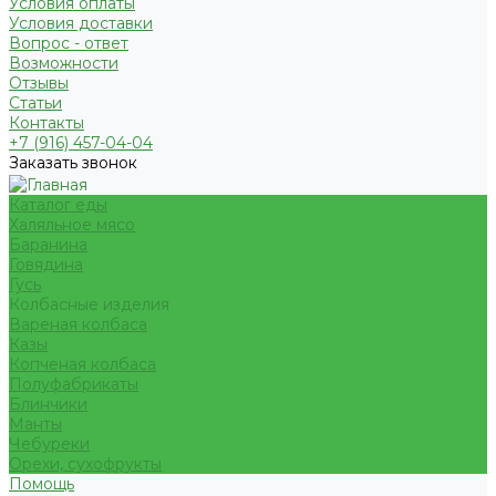
Условия оплаты
Условия доставки
Вопрос - ответ
Возможности
Отзывы
Статьи
Контакты
+7 (916) 457-04-04
Заказать звонок
Каталог еды
Халяльное мясо
Баранина
Говядина
Гусь
Колбасные изделия
Вареная колбаса
Казы
Копченая колбаса
Полуфабрикаты
Блинчики
Манты
Чебуреки
Орехи, сухофрукты
Помощь