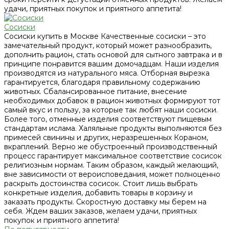
удачи, приятных покупок и приятного аппетита!
Сосиски
Сосиски купить в Москве Качественные сосиски – это
замечательный продукт, который может разнообразить,
дополнить рацион, стать основой для сытного завтрака и в
принципе понравится вашим домочадцам. Наши изделия
производятся из натурального мяса. Отборная вырезка
гарантируется, благодаря правильному содержанию
животных. Сбалансированное питание, внесение
необходимых добавок в рацион животных формируют тот
самый вкус и пользу, за которые так любят наши сосиски.
Более того, отменные изделия соответствуют пищевым
стандартам ислама. Халяльные продукты выполняются без
примесей свинины и других, неразрешенных Кораном,
вкраплений. Верно же обустроенный производственный
процесс гарантирует максимальное соответствие сосисок
религиозным нормам. Таким образом, каждый желающий,
вне зависимости от вероисповедания, может полноценно
раскрыть достоинства сосисок. Стоит лишь выбрать
конкретные изделия, добавить товары в корзину и
заказать продукты. Скоростную доставку мы берем на
себя. Ждем ваших заказов, желаем удачи, приятных
покупок и приятного аппетита!