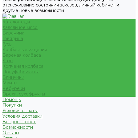
отслеживание состояния заказов, личный кабинет и
другие новые возможности
Каталог еды
Халяльное мясо
Баранина
Говядина
Гусь
Колбасные изделия
Вареная колбаса
Казы
Копченая колбаса
Полуфабрикаты
Блинчики
Манты
Чебуреки
Орехи, сухофрукты
Помощь
Покупки
Условия оплаты
Условия доставки
Вопрос - ответ
Возможности
Отзывы