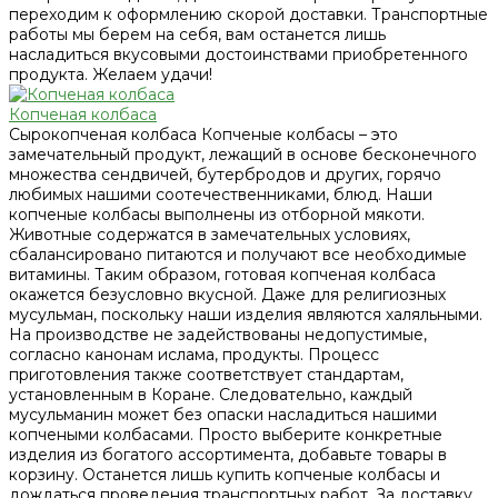
переходим к оформлению скорой доставки. Транспортные
работы мы берем на себя, вам останется лишь
насладиться вкусовыми достоинствами приобретенного
продукта. Желаем удачи!
Копченая колбаса
Сырокопченая колбаса Копченые колбасы – это
замечательный продукт, лежащий в основе бесконечного
множества сендвичей, бутербродов и других, горячо
любимых нашими соотечественниками, блюд. Наши
копченые колбасы выполнены из отборной мякоти.
Животные содержатся в замечательных условиях,
сбалансировано питаются и получают все необходимые
витамины. Таким образом, готовая копченая колбаса
окажется безусловно вкусной. Даже для религиозных
мусульман, поскольку наши изделия являются халяльными.
На производстве не задействованы недопустимые,
согласно канонам ислама, продукты. Процесс
приготовления также соответствует стандартам,
установленным в Коране. Следовательно, каждый
мусульманин может без опаски насладиться нашими
копчеными колбасами. Просто выберите конкретные
изделия из богатого ассортимента, добавьте товары в
корзину. Останется лишь купить копченые колбасы и
дождаться проведения транспортных работ. За доставку