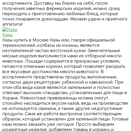
ассортимента. Доставку мы берем на себя, после
получения заветных фермерских изделий, можно сразу
переходить к приготовлению любимых блюд, которые
точно понравятся домочадцам. Желаем удачи и приятного
аппетита!
Казы
Казы купить в Москве Казы или, говоря официальной
терминологией, колбасы из конины, являются
неотъемлемой частью восточной кухни. Замечательные
мясные изделия выполняются нами из отборной мякоти
животных. Лошади содержатся в прекрасных условиях,
питаются отменным кормом, который позволяет раскрыть
все вкусовые достоинства мякоти животного. В
ассортименте представлены продукты, выполненные,
согласно двум рецептурам: узбекской и кавказской. При
этом оба вида казов являются халяльными и полностью
отвечают высоким стандартам, установленным для пищи в
Коране. Ревностные приверженцы ислама смогут
спокойно насладиться вкусом казов, ведь на производстве
не используется свинина, а также другие недопустимые
продукты. Сама же работа выстроена соответствующим
образом, который установлен для халяльной пищи. Готовые
казы можно заказать уже сегодня. Просто выбираем
конкретные изделия, добавляем товары в корзину и