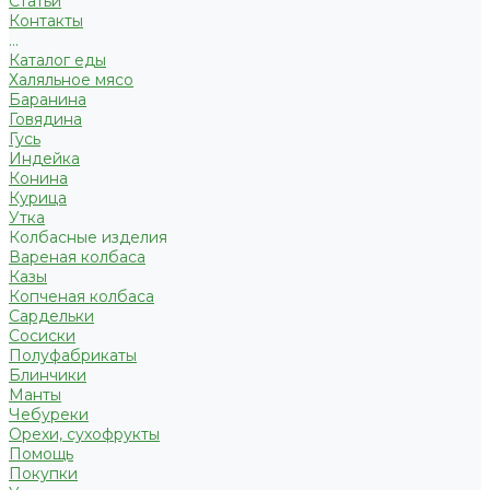
Статьи
Контакты
...
Каталог еды
Халяльное мясо
Баранина
Говядина
Гусь
Индейка
Конина
Курица
Утка
Колбасные изделия
Вареная колбаса
Казы
Копченая колбаса
Сардельки
Сосиски
Полуфабрикаты
Блинчики
Манты
Чебуреки
Орехи, сухофрукты
Помощь
Покупки