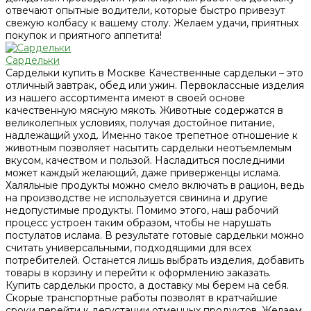
отвечают опытные водители, которые быстро привезут
свежую колбасу к вашему столу. Желаем удачи, приятных
покупок и приятного аппетита!
Сардельки
Сардельки купить в Москве Качественные сардельки – это
отличный завтрак, обед или ужин. Первоклассные изделия
из нашего ассортимента имеют в своей основе
качественную мясную мякоть. Животные содержатся в
великолепных условиях, получая достойное питание,
надлежащий уход. Именно такое трепетное отношение к
животным позволяет насытить сардельки неотъемлемым
вкусом, качеством и пользой. Насладиться последними
может каждый желающий, даже приверженцы ислама.
Халяльные продукты можно смело включать в рацион, ведь
на производстве не используется свинина и другие
недопустимые продукты. Помимо этого, наш рабочий
процесс устроен таким образом, чтобы не нарушать
постулатов ислама. В результате готовые сардельки можно
считать универсальными, подходящими для всех
потребителей. Останется лишь выбрать изделия, добавить
товары в корзину и перейти к оформлению заказать.
Купить сардельки просто, а доставку мы берем на себя.
Скорые транспортные работы позволят в кратчайшие
сроки перейти к дегустации отменных продуктов. Желаем