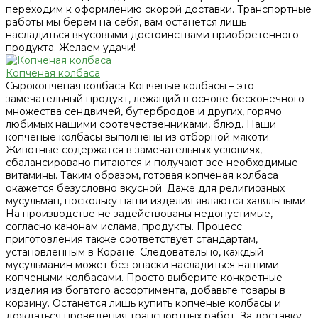
переходим к оформлению скорой доставки. Транспортные
работы мы берем на себя, вам останется лишь
насладиться вкусовыми достоинствами приобретенного
продукта. Желаем удачи!
Копченая колбаса
Сырокопченая колбаса Копченые колбасы – это
замечательный продукт, лежащий в основе бесконечного
множества сендвичей, бутербродов и других, горячо
любимых нашими соотечественниками, блюд. Наши
копченые колбасы выполнены из отборной мякоти.
Животные содержатся в замечательных условиях,
сбалансировано питаются и получают все необходимые
витамины. Таким образом, готовая копченая колбаса
окажется безусловно вкусной. Даже для религиозных
мусульман, поскольку наши изделия являются халяльными.
На производстве не задействованы недопустимые,
согласно канонам ислама, продукты. Процесс
приготовления также соответствует стандартам,
установленным в Коране. Следовательно, каждый
мусульманин может без опаски насладиться нашими
копчеными колбасами. Просто выберите конкретные
изделия из богатого ассортимента, добавьте товары в
корзину. Останется лишь купить копченые колбасы и
дождаться проведения транспортных работ. За доставку