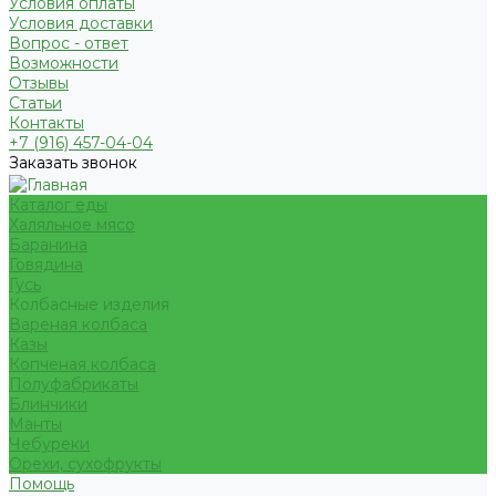
Условия оплаты
Условия доставки
Вопрос - ответ
Возможности
Отзывы
Статьи
Контакты
+7 (916) 457-04-04
Заказать звонок
Каталог еды
Халяльное мясо
Баранина
Говядина
Гусь
Колбасные изделия
Вареная колбаса
Казы
Копченая колбаса
Полуфабрикаты
Блинчики
Манты
Чебуреки
Орехи, сухофрукты
Помощь