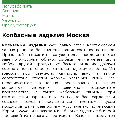
Сосиски
Полуфабрикаты
Блинчики
Манты
Чебуреки
Орехи, сухофрукты
Колбасные изделия Москва
Колбасные изделия
уже давно стали неотъемлемой
частью рациона большинства наших соотечественников.
Привычный завтрак и вовсе уже нельзя представить без
заветного кусочка любимой колбасы. Тем не менее, как и
любой другой продукт, колбасные изделия должны
соответствовать определенным стандартам качества. Мы
говорим про свежесть, сытность, вкус, а также
соответствие строгим нормам халяльной пищи. Все
перечисленное полностью реализовано в наших
колбасных изделиях. Правильно построенное
производство, а также избегание свинины при
изготовлении вареных и копченых колбас, сарделек и
сосисок, поможет наслаждаться отменным вкусом
продуктов даже ревностным мусульманам, почитающим
Коран. Нужно лишь заказать колбасные изделия с быстрой
доставкой из нашего ассортимента. Качество продуктов