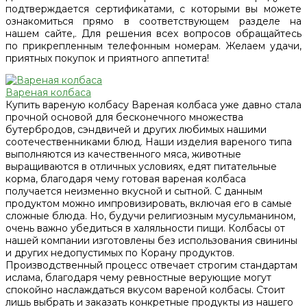
подтверждается сертификатами, с которыми вы можете
ознакомиться прямо в соответствующем разделе на
нашем сайте,. Для решения всех вопросов обращайтесь
по прикрепленным телефонным номерам. Желаем удачи,
приятных покупок и приятного аппетита!
Вареная колбаса
Купить вареную колбасу Вареная колбаса уже давно стала
прочной основой для бесконечного множества
бутербродов, сэндвичей и других любимых нашими
соотечественниками блюд. Наши изделия вареного типа
выполняются из качественного мяса, животные
выращиваются в отличных условиях, едят питательные
корма, благодаря чему готовая вареная колбаса
получается неизменно вкусной и сытной. С данным
продуктом можно импровизировать, включая его в самые
сложные блюда. Но, будучи религиозным мусульманином,
очень важно убедиться в халяльности пищи. Колбасы от
нашей компании изготовлены без использования свинины
и других недопустимых по Корану продуктов.
Производственный процесс отвечает строгим стандартам
ислама, благодаря чему ревностные верующие могут
спокойно наслаждаться вкусом вареной колбасы. Стоит
лишь выбрать и заказать конкретные продукты из нашего