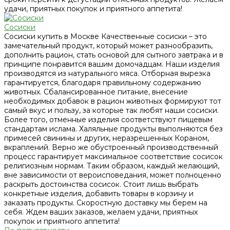
удачи, приятных покупок и приятного аппетита!
Сосиски
Сосиски купить в Москве Качественные сосиски – это
замечательный продукт, который может разнообразить,
дополнить рацион, стать основой для сытного завтрака и в
принципе понравится вашим домочадцам. Наши изделия
производятся из натурального мяса. Отборная вырезка
гарантируется, благодаря правильному содержанию
животных. Сбалансированное питание, внесение
необходимых добавок в рацион животных формируют тот
самый вкус и пользу, за которые так любят наши сосиски.
Более того, отменные изделия соответствуют пищевым
стандартам ислама. Халяльные продукты выполняются без
примесей свинины и других, неразрешенных Кораном,
вкраплений. Верно же обустроенный производственный
процесс гарантирует максимальное соответствие сосисок
религиозным нормам. Таким образом, каждый желающий,
вне зависимости от вероисповедания, может полноценно
раскрыть достоинства сосисок. Стоит лишь выбрать
конкретные изделия, добавить товары в корзину и
заказать продукты. Скоростную доставку мы берем на
себя. Ждем ваших заказов, желаем удачи, приятных
покупок и приятного аппетита!