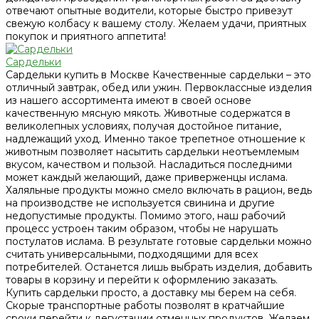
отвечают опытные водители, которые быстро привезут
свежую колбасу к вашему столу. Желаем удачи, приятных
покупок и приятного аппетита!
Сардельки
Сардельки купить в Москве Качественные сардельки – это
отличный завтрак, обед или ужин. Первоклассные изделия
из нашего ассортимента имеют в своей основе
качественную мясную мякоть. Животные содержатся в
великолепных условиях, получая достойное питание,
надлежащий уход. Именно такое трепетное отношение к
животным позволяет насытить сардельки неотъемлемым
вкусом, качеством и пользой. Насладиться последними
может каждый желающий, даже приверженцы ислама.
Халяльные продукты можно смело включать в рацион, ведь
на производстве не используется свинина и другие
недопустимые продукты. Помимо этого, наш рабочий
процесс устроен таким образом, чтобы не нарушать
постулатов ислама. В результате готовые сардельки можно
считать универсальными, подходящими для всех
потребителей. Останется лишь выбрать изделия, добавить
товары в корзину и перейти к оформлению заказать.
Купить сардельки просто, а доставку мы берем на себя.
Скорые транспортные работы позволят в кратчайшие
сроки перейти к дегустации отменных продуктов. Желаем