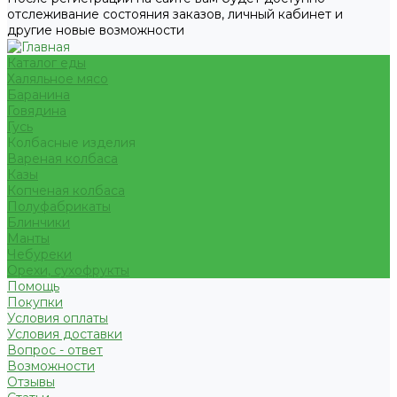
отслеживание состояния заказов, личный кабинет и
другие новые возможности
Каталог еды
Халяльное мясо
Баранина
Говядина
Гусь
Колбасные изделия
Вареная колбаса
Казы
Копченая колбаса
Полуфабрикаты
Блинчики
Манты
Чебуреки
Орехи, сухофрукты
Помощь
Покупки
Условия оплаты
Условия доставки
Вопрос - ответ
Возможности
Отзывы