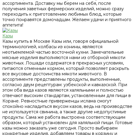
ассортимента. Доставку мы берем на себя, после
получения заветных фермерских изделий, можно сразу
переходить к приготовлению любимых блюд, которые
точно понравятся домочадцам. Желаем удачи и приятного
аппетита!
Казы
Казы купить в Москве Казы или, говоря официальной
терминологией, колбасы из конины, являются
неотъемлемой частью восточной кухни. Замечательные
мясные изделия выполняются нами из отборной мякоти
животных. Лошади содержатся в прекрасных условиях,
питаются отменным кормом, который позволяет раскрыть
все вкусовые достоинства мякоти животного. В
ассортименте представлены продукты, выполненные,
согласно двум рецептурам: узбекской и кавказской. При
этом оба вида казов являются халяльными и полностью
отвечают высоким стандартам, установленным для пищи в
Коране. Ревностные приверженцы ислама смогут
спокойно насладиться вкусом казов, ведь на производстве
не используется свинина, а также другие недопустимые
продукты. Сама же работа выстроена соответствующим
образом, который установлен для халяльной пищи. Готовые
казы можно заказать уже сегодня. Просто выбираем
конкретные изделия, добавляем товары в корзину и