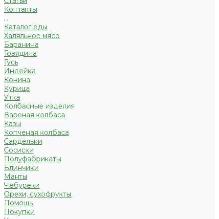
Статьи
Контакты
...
Каталог еды
Халяльное мясо
Баранина
Говядина
Гусь
Индейка
Конина
Курица
Утка
Колбасные изделия
Вареная колбаса
Казы
Копченая колбаса
Сардельки
Сосиски
Полуфабрикаты
Блинчики
Манты
Чебуреки
Орехи, сухофрукты
Помощь
Покупки