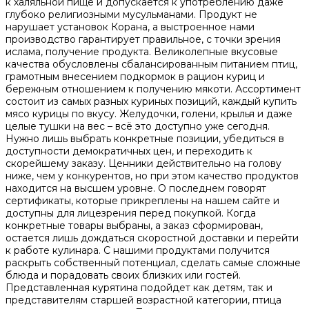
к халяльной пище и допускается к употреблению даже
глубоко религиозными мусульманами. Продукт не
нарушает установок Корана, а выстроенное нами
производство гарантирует правильное, с точки зрения
ислама, получение продукта. Великолепные вкусовые
качества обусловлены сбалансированным питанием птиц,
грамотным внесением подкормок в рацион куриц и
бережным отношением к получению мякоти. Ассортимент
состоит из самых разных куриных позиций, каждый купить
мясо курицы по вкусу. Желудочки, голени, крылья и даже
целые тушки на вес – всё это доступно уже сегодня.
Нужно лишь выбрать конкретные позиции, убедиться в
доступности демократичных цен, и переходить к
скорейшему заказу. Ценники действительно на голову
ниже, чем у конкурентов, но при этом качество продуктов
находится на высшем уровне. О последнем говорят
сертификаты, которые прикреплены на нашем сайте и
доступны для лицезрения перед покупкой. Когда
конкретные товары выбраны, а заказ сформирован,
остается лишь дождаться скоростной доставки и перейти
к работе кулинара. С нашими продуктами получится
раскрыть собственный потенциал, сделать самые сложные
блюда и порадовать своих близких или гостей.
Представленная курятина подойдет как детям, так и
представителям старшей возрастной категории, птица