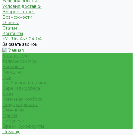
Условия оплаты
Условия доставки
Вопрос - ответ
Возможности
Отзывы
Статьи
Контакты
+7 (916) 457-04-04
Заказать звонок
Каталог еды
Халяльное мясо
Баранина
Говядина
Гусь
Колбасные изделия
Вареная колбаса
Казы
Копченая колбаса
Полуфабрикаты
Блинчики
Манты
Чебуреки
Орехи, сухофрукты
Помощь