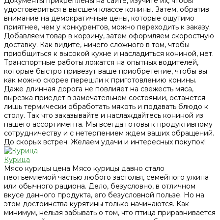
Документы прикреплены на сайте, изучите их, чтобы
удостовериться в высшем классе конины. Затем, обратив
внимание на демократичные цены, которые ощутимо
приятнее, чем у конкурентов, можно переходить к заказу.
Добавляем товар в корзину, затем оформляем скоростную
доставку. Как видите, ничего сложного в том, чтобы
приобщиться к высокой кухне и насладиться кониной, нет.
Транспортные работы ложатся на опытных водителей,
которые быстро привезут ваше приобретение, чтобы вы
как можно скорее перешли к приготовлению конины.
Даже длинная дорога не повлияет на свежесть мяса,
вырезка приедет в замечательном состоянии, останется
лишь термически обработать мякоть и подавать блюдо к
столу. Так что заказывайте и наслаждайтесь кониной из
нашего ассортимента. Мы всегда готовы к продуктивному
сотрудничеству и с нетерпением ждем ваших обращений.
До скорых встреч. Желаем удачи и интересных покупок!
Курица
Мясо курицы цена Мясо курицы давно стало
неотъемлемой частью любого застолья, семейного ужина
или обычного рациона. Дело, безусловно, в отличном
вкусе данного продукта, его безусловной пользе. Но на
этом достоинства курятины только начинаются. Как
минимум, нельзя забывать о том, что птица приравнивается