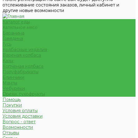
отслеживание состояния заказов, личный кабинет и
другие новые возможности
Каталог еды
Халяльное мясо
Баранина
Говядина
Гусь
Колбасные изделия
Вареная колбаса
Казы
Копченая колбаса
Полуфабрикаты
Блинчики
Манты
Чебуреки
Орехи, сухофрукты
Помощь
Покупки
Условия оплаты
Условия доставки
Вопрос - ответ
Возможности
Отзывы