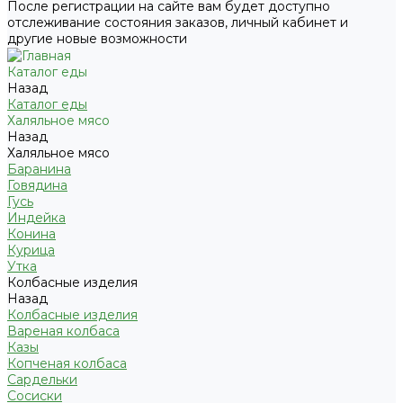
После регистрации на сайте вам будет доступно
отслеживание состояния заказов, личный кабинет и
другие новые возможности
Каталог еды
Назад
Каталог еды
Халяльное мясо
Назад
Халяльное мясо
Баранина
Говядина
Гусь
Индейка
Конина
Курица
Утка
Колбасные изделия
Назад
Колбасные изделия
Вареная колбаса
Казы
Копченая колбаса
Сардельки
Сосиски