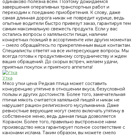
одинаково полезна всем. Поэтому дожидаемся
завершения оперативных транспортных работ и
переходим к поеданию приобретения. К слову, даже
самая длинная дорога никак не повредит курице, ведь
опытные водители быстро привезут заказ, гарантируя тем
самым максимальную свежесть продукта. Если у вас
остались вопросы о халяльности пищи, наличии
конкретных позиций в ассортименте или других моментах
– смело обращайтесь по прикрепленным выше контактам.
Специалисты ответят на все интересующие вопросы. Мы
всегда готовы к продуктивному сотрудничеству и ждем
ваших обращений. До скорых встреч, желаем удачи,
приятных покупок и приятного аппетита!
Утка
Мясо утки цена Редкая птица может составить
конкуренцию утятине в отношении вкуса, безусловной
пользы и других достоинств. Более того, замечательная
птичья мякоть считается халяльной пищей и никак не
нарушает рацион религиозного мусульманина. Даже
ревностные верующие могут смело включать утятину в
собственное меню, ведь данная пища дозволяется
Кораном. Более того, правильно выстроенное нами
производство мяса гарантирует полное соответствие с
канонами ислама. Таким образом, вы можете смело