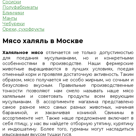
Сосиски
Полуфабрикаты
Блинчики
Манты
Чебуреки
Орехи, сухофрукты
Мясо халяль в Москве
Халяльное мясо
отличается не только допустимостью
для поедания мусульманами, но и конкретными
особенностями в производстве. Наши фермерские
животные выращиваются в лучших условиях, поедая
отменный корм и проявляя достаточную активность. Таким
образом, мясо получается не особо жирным, но сочным и
безусловно вкусным. Правильные производственные
тонкости позволяют нам смело называть наше мясо
халяльным и советовать продукты всем верующим
мусульманам. В ассортименте магазина представлено
самое разное мясо самых разных животных, начиная
бараниной, и заканчивая кониной. Свинины в
ассортименте нет. Также наше предложение включает в
себя птицу, у нас вы найдете отборную утятину, курятину
и индюшатину. Более того, гурманы могут насладиться
изысканным вкусом тушки гуся.