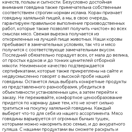
качеств, пользы и сытности. Безусловно достойная
внимания говядина также примечательна собственным
соответствием строгим нормам ислама. Коран признает
говядину халяльной пищей, а мы, в свою очередь,
гарантируем правильное выполнение производственных
работ, которые также позволят получить «чистое» во всех
смыслах мясо. Свежая вырезка получается из
откормленных на лучшей пище животных. Наши коровы
пребывают в замечательных условиях, так что и мясо
получится с соответствующе замечательным вкусом.
Последний обязательно порадует всех, от мала до велика,
от простых едоков и до тонких ценителей отборной
мякоти. Неизменное качество подтверждается
сертификатами, которые также прикреплены на сайте и
недвусмысленно говорят о высокой пробе нашей
говядины. Останется лишь выбрать конкретные продукты
из представленного разнообразия, убедиться в
объективности установленных цен, а затем перейти к
заказу. Не переживайте, комфортное ценообразование
придется по карману даже тем, кто не хочет сильно
тратиться на покупку халяльной говядины. Каждый
выберет что-то для себя из нашего ассортимента. Мясо
говядины варьируется от огромных бычьих тушек,
которыми можно накормить всю семью, и до аккуратного
гуляша. С нашими продуктами вы сможете раскрыть и