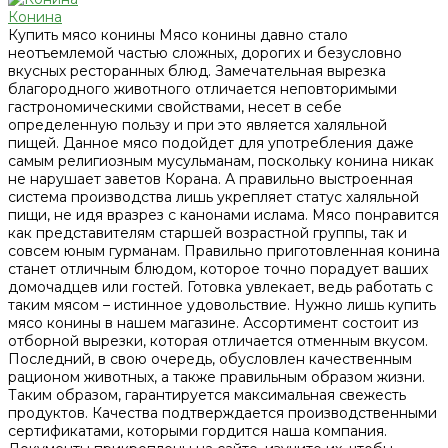
Конина
Купить мясо конины Мясо конины давно стало
неотъемлемой частью сложных, дорогих и безусловно
вкусных ресторанных блюд. Замечательная вырезка
благородного животного отличается неповторимыми
гастрономическими свойствами, несет в себе
определенную пользу и при это является халяльной
пищей. Данное мясо подойдет для употребления даже
самым религиозным мусульманам, поскольку конина никак
не нарушает заветов Корана. А правильно выстроенная
система производства лишь укрепляет статус халяльной
пищи, не идя вразрез с канонами ислама. Мясо понравится
как представителям старшей возрастной группы, так и
совсем юным гурманам. Правильно приготовленная конина
станет отличным блюдом, которое точно порадует ваших
домочадцев или гостей. Готовка увлекает, ведь работать с
таким мясом – истинное удовольствие. Нужно лишь купить
мясо конины в нашем магазине. Ассортимент состоит из
отборной вырезки, которая отличается отменным вкусом.
Последний, в свою очередь, обусловлен качественным
рационом животных, а также правильным образом жизни.
Таким образом, гарантируется максимальная свежесть
продуктов. Качества подтверждается производственными
сертификатами, которыми гордится наша компания.