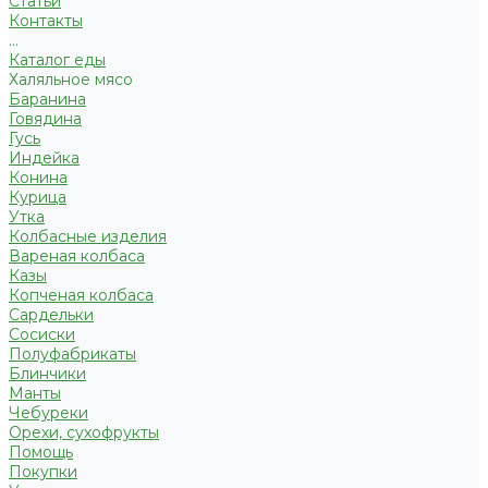
Статьи
Контакты
...
Каталог еды
Халяльное мясо
Баранина
Говядина
Гусь
Индейка
Конина
Курица
Утка
Колбасные изделия
Вареная колбаса
Казы
Копченая колбаса
Сардельки
Сосиски
Полуфабрикаты
Блинчики
Манты
Чебуреки
Орехи, сухофрукты
Помощь
Покупки