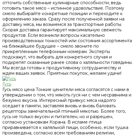
отточить собственные кулинарные способности, ведь
готовить такое мясо – истинное удовольствие. Поэтому
смело выбирайте конкретные позиции и переходите к
оформлению заказа. Сразу после полученной заявки на
доставку мяса, мы возьмемся за транспортные работы.
Скорая доставка гарантирует максимальную свежесть
продуктов. Если возникли вопросы касательно
производственных тонкостей или состояния ассортимента
на ближайшее будущее – смело звоните по
прикрепленным телефонным номерам. Эксперты
подскажут, что выбрать для конкретного случая и
подкрепят сказанные ранее слова о халяльности говядины.
Мы всегда готовы к продуктивному сотрудничеству и
ждем ваших заявок. Приятных покупок, желаем удачи!
Гусь
Гусь мясо цена Тонкие ценители мяса согласятся с нами в
утверждении о том, что мякоть гуся ни с чем несравнима и
безумно вкусна. Интересный привкус мяса надолго
оседает в памяти, заставляя вновь и вновь баловать
рецепторы замечательной птичьей мякотью. Более того,
гусь не только вкусен и питателен, но и разрешен,
согласно установкам Корана. В исламе птица
приравнивается к халяльной пищи, особенно, если тушка
произведена, согласно всем требованиям религии,