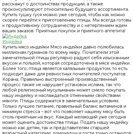
расскажут о достоинствах продукции, а также
проконсультируют относительно будущего ассортимента.
Купить тушку гуся можно уже сегодня, чтобы как можно
скорее перейти к приготовлению птицы. Мы всегда готовы
к продуктивному сотрудничеству и с нетерпением ждем
ваших заказов. Приятных покупок и приятного аппетита!
Индейка
Купить мясо индейки Мясо индейки давно полюбилась
миллионам гурманов по всему миру. Почитатели этой
замечательной птицы регулярно радуют себя изысканным
вкусом и пользой, которая сосредоточена в мясе индейки.
Более того, птица является халяльным продуктом, то есть
подходит даже для ревностных почитателей постулатов
Корана. Правильно выстроенный производственный
процесс также не нарушает установок ислама, так что
любой религиозный мусульманин может смело покупать
нашу индейку и наслаждаться отменными свойствами
мякоти. Птицы содержатся в замечательных условиях.
Только лучшее питание, правильный баланс витаминов и
минимум стресса – вот что позволяет нашему мясу быть
столь приятным на вкус. Каждый желающий уже сегодня
может оценить достоинства птицы. Подать нашу индейку
можно как детям, так и представителям старшей
возрастной категории, домочадцы и гости точно останутся