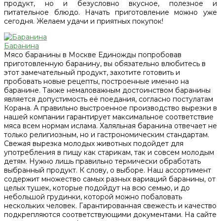
продукт, но и безусловно вкусное, полезное и
питательное блюдо. Начать приготовление можно уже
сегодня. Желаем удачи и приятных покупок!
Баранина
Мясо баранины в Москве Единожды попробовав
приготовленную баранину, вы обязательно влюбитесь в
этот замечательный продукт, захотите готовить и
пробовать новые рецепты, построенные именно на
баранине. Также немаловажным достоинством баранины
является допустимость её поедания, согласно постулатам
Корана. А правильно выстроенное производство вырезки в
нашей компании гарантирует максимальное соответствие
мяса всем нормам ислама. Халяльная баранина отвечает не
только религиозным, но и гастрономическим стандартам.
Свежая вырезка молодых животных подойдет для
употребления в пищу как старикам, так и совсем молодым
детям. Нужно лишь правильно термически обработать
выбранный продукт. К слову, о выборе. Наш ассортимент
содержит множество самых разных вариаций баранины, от
целых тушек, которые подойдут на всю семью, и до
небольшой грудинки, которой можно побаловать
нескольких человек. Гарантированная свежесть и качество
подкрепляются соответствующими документами. На сайте