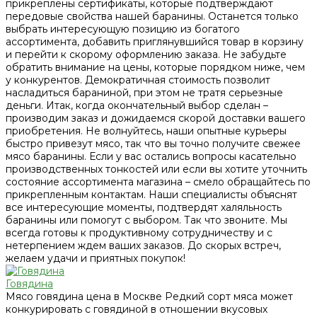
прикреплены сертификаты, которые подтверждают
передовые свойства нашей баранины. Останется только
выбрать интересующую позицию из богатого
ассортимента, добавить приглянувшийся товар в корзину
и перейти к скорому оформлению заказа. Не забудьте
обратить внимание на цены, которые порядком ниже, чем
у конкурентов. Демократичная стоимость позволит
насладиться бараниной, при этом не тратя серьезные
деньги. Итак, когда окончательный выбор сделан –
производим заказ и дожидаемся скорой доставки вашего
приобретения. Не волнуйтесь, наши опытные курьеры
быстро привезут мясо, так что вы точно получите свежее
мясо баранины. Если у вас остались вопросы касательно
производственных тонкостей или если вы хотите уточнить
состояние ассортимента магазина – смело обращайтесь по
прикрепленным контактам. Наши специалисты объяснят
все интересующие моменты, подтвердят халяльность
баранины или помогут с выбором. Так что звоните. Мы
всегда готовы к продуктивному сотрудничеству и с
нетерпением ждем ваших заказов. До скорых встреч,
желаем удачи и приятных покупок!
Говядина
Мясо говядина цена в Москве Редкий сорт мяса может
конкурировать с говядиной в отношении вкусовых