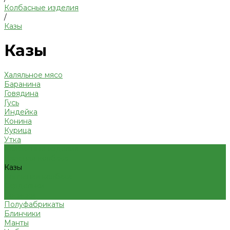
Колбасные изделия
/
Казы
Казы
Халяльное мясо
Баранина
Говядина
Гусь
Индейка
Конина
Курица
Утка
Колбасные изделия
Вареная колбаса
Казы
Копченая колбаса
Сардельки
Сосиски
Полуфабрикаты
Блинчики
Манты