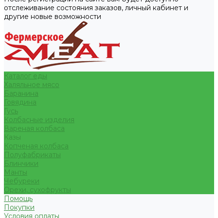
отслеживание состояния заказов, личный кабинет и
другие новые возможности
Каталог еды
Халяльное мясо
Баранина
Говядина
Гусь
Колбасные изделия
Вареная колбаса
Казы
Копченая колбаса
Полуфабрикаты
Блинчики
Манты
Чебуреки
Орехи, сухофрукты
Помощь
Покупки
Условия оплаты