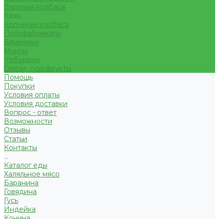
Вареная колбаса
Казы
Копченая колбаса
Полуфабрикаты
Блинчики
Манты
Чебуреки
Орехи, сухофрукты
Помощь
Покупки
Условия оплаты
Условия доставки
Вопрос - ответ
Возможности
Отзывы
Статьи
Контакты
...
Каталог еды
Халяльное мясо
Баранина
Говядина
Гусь
Индейка
Конина