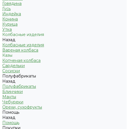
Говядина
Гусь
Индейка
Конина
Курица
Утка
Колбасные изделия
Назад
Колбасные изделия
Вареная колбаса
Казы
Копченая колбаса
Сардельки
Сосиски
Полуфабрикаты
Назад
Полуфабрикаты
Блинчики
Манты
Чебуреки
Орехи, сухофрукты
Помощь
Назад
Помощь
Покупки