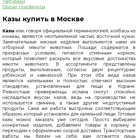
Чебуреки
Орехи, сухофрукты
Казы купить в Москве
Казы
или, говоря официальной терминологией, колбасы из
конины, являются неотъемлемой частью восточной кухни.
Замечательные мясные изделия выполняются нами из
отборной мякоти животных. Лошади содержатся в
прекрасных условиях, питаются отменным кормом,
который позволяет раскрыть все вкусовые достоинства
мякоти животного. В ассортименте представлены
продукты, выполненные, согласно двум рецептурам:
узбекской и кавказской. При этом оба вида казов
являются халяльными и полностью отвечают высоким
стандартам, установленным для пищи в Коране.
Ревностные приверженцы ислама смогут спокойно
насладиться вкусом казов, ведь на производстве не
используется свинина, а также другие недопустимые
продукты. Сама же работа выстроена соответствующим
образом, который установлен для халяльной пищи. Готовые
казы можно заказать уже сегодня. Просто выбираем
конкретные изделия, добавляем товары в корзину и
переходим к оформлению скорой доставки. Транспортные
работы мы берем на себя, вам останется лишь