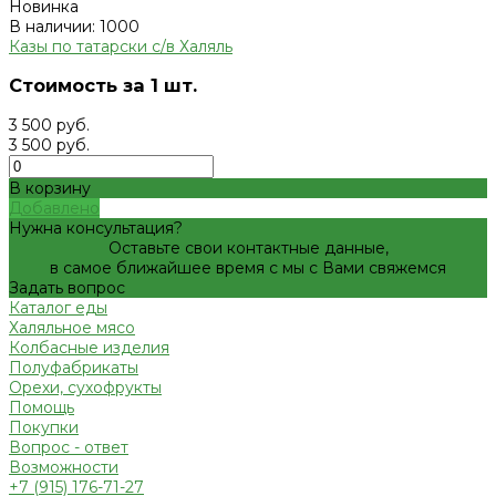
Новинка
В наличии: 1000
Казы по татарски с/в Халяль
Стоимость за 1 шт.
3 500 руб.
3 500 руб.
В корзину
Добавлено
Нужна консультация?
Оставьте свои контактные данные,
в самое ближайшее время с мы с Вами свяжемся
Задать вопрос
Каталог еды
Халяльное мясо
Колбасные изделия
Полуфабрикаты
Орехи, сухофрукты
Помощь
Покупки
Вопрос - ответ
Возможности
+7 (915) 176-71-27