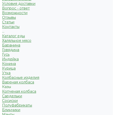
Условия доставки
Вопрос - ответ
Возможности
Отзывы
Статьи
Контакты
...
Каталог еды
Халяльное мясо
Баранина
Говядина
Гусь
Индейка
Конина
Курица
Утка
Колбасные изделия
Вареная колбаса
Казы
Копченая колбаса
Сардельки
Сосиски
Полуфабрикаты
Блинчики
Манты