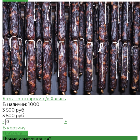
Казы по татарски с/в Халяль
В наличии: 1000
3 500 руб.
3 500 руб.
-
+
В корзину
Добавлено
Нужна консультация?