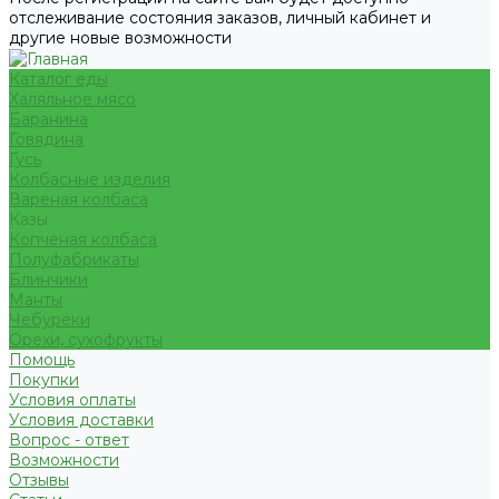
отслеживание состояния заказов, личный кабинет и
другие новые возможности
Каталог еды
Халяльное мясо
Баранина
Говядина
Гусь
Колбасные изделия
Вареная колбаса
Казы
Копченая колбаса
Полуфабрикаты
Блинчики
Манты
Чебуреки
Орехи, сухофрукты
Помощь
Покупки
Условия оплаты
Условия доставки
Вопрос - ответ
Возможности
Отзывы