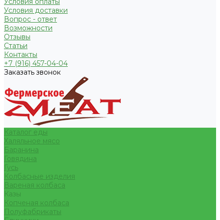
Условия оплаты
Условия доставки
Вопрос - ответ
Возможности
Отзывы
Статьи
Контакты
+7 (916) 457-04-04
Заказать звонок
Каталог еды
Халяльное мясо
Баранина
Говядина
Гусь
Колбасные изделия
Вареная колбаса
Казы
Копченая колбаса
Полуфабрикаты