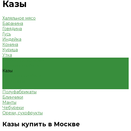
Казы
Халяльное мясо
Баранина
Говядина
Гусь
Индейка
Конина
Курица
Утка
Колбасные изделия
Вареная колбаса
Казы
Копченая колбаса
Сардельки
Сосиски
Полуфабрикаты
Блинчики
Манты
Чебуреки
Орехи, сухофрукты
Казы купить в Москве