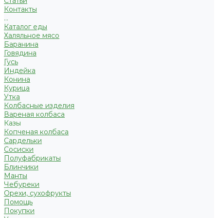
Статьи
Контакты
...
Каталог еды
Халяльное мясо
Баранина
Говядина
Гусь
Индейка
Конина
Курица
Утка
Колбасные изделия
Вареная колбаса
Казы
Копченая колбаса
Сардельки
Сосиски
Полуфабрикаты
Блинчики
Манты
Чебуреки
Орехи, сухофрукты
Помощь
Покупки