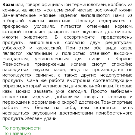
Казы
или, говоря официальной терминологией, колбасы из
конины, являются неотъемлемой частью восточной кухни.
Замечательные мясные изделия выполняются нами из
отборной мякоти животных. Лошади содержатся в
прекрасных условиях, питаются отменным кормом,
который позволяет раскрыть все вкусовые достоинства
мякоти животного. В ассортименте представлены
продукты, выполненные, согласно двум рецептурам:
узбекской и кавказской. При этом оба вида казов
являются халяльными и полностью отвечают высоким
стандартам, установленным для пищи в Коране.
Ревностные приверженцы ислама смогут спокойно
насладиться вкусом казов, ведь на производстве не
используется свинина, а также другие недопустимые
продукты. Сама же работа выстроена соответствующим
образом, который установлен для халяльной пищи. Готовые
казы можно заказать уже сегодня. Просто выбираем
конкретные изделия, добавляем товары в корзину и
переходим к оформлению скорой доставки. Транспортные
работы мы берем на себя, вам останется лишь
насладиться вкусовыми достоинствами приобретенного
продукта. Желаем удачи!
По популярности
По названию