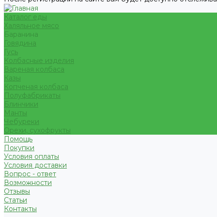
Каталог еды
Халяльное мясо
Баранина
Говядина
Гусь
Колбасные изделия
Вареная колбаса
Казы
Копченая колбаса
Полуфабрикаты
Блинчики
Манты
Чебуреки
Орехи, сухофрукты
Помощь
Покупки
Условия оплаты
Условия доставки
Вопрос - ответ
Возможности
Отзывы
Статьи
Контакты