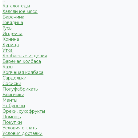
...
Каталог еды
Халяльное мясо
Баранина
Говядина
Гусь
Индейка
Конина
Курица
Утка
Колбасные изделия
Вареная колбаса
Казы
Копченая колбаса
Сардельки
Сосиски
Полуфабрикаты
Блинчики
Манты
Чебуреки
Орехи, сухофрукты
Помощь
Покупки
Условия оплаты
Условия доставки