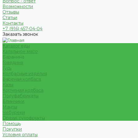
Вопрос - ответ
Возможности
Отзывы
Статьи
Контакты
+7 (916) 457-04-04
Заказать звонок
Каталог еды
Халяльное мясо
Баранина
Говядина
Гусь
Колбасные изделия
Вареная колбаса
Казы
Копченая колбаса
Полуфабрикаты
Блинчики
Манты
Чебуреки
Орехи, сухофрукты
Помощь
Покупки
Условия оплаты