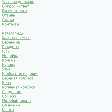
Условия доставки
Вопрос - ответ
Возможности
Отзывы
Статьи
Контакты
...
Каталог еды
Халяльное мясо
Баранина
Говядина
Гусь
Индейка
Конина
Курица
Утка
Колбасные изделия
Вареная колбаса
Казы
Копченая колбаса
Сардельки
Сосиски
Полуфабрикаты
Блинчики
Манты