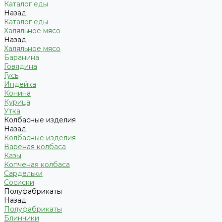
Каталог еды
Назад
Каталог еды
Халяльное мясо
Назад
Халяльное мясо
Баранина
Говядина
Гусь
Индейка
Конина
Курица
Утка
Колбасные изделия
Назад
Колбасные изделия
Вареная колбаса
Казы
Копченая колбаса
Сардельки
Сосиски
Полуфабрикаты
Назад
Полуфабрикаты
Блинчики